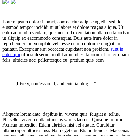
Lorem ipsum dolor sit amet, consectetur adipiscing elit, sed do
eiusmod tempor incididunt ut labore et dolore magna aliqua. Ut
enim ad minim veniam, quis nostrud exercitation ullamco laboris nisi
ut aliquip ex eacommodo consequat. Duis aute irure dolor in
reprehenderit in voluptate velit esse cillum dolore eu fugiat nulla
pariatur. Excepteur sint occaecat cupidatat non proident,
sunt in
culpa qui
officia deserunt mollit anim id est laborum. Donec quam
felis, ultricies nec, pellentesque eu, pretium quis, sem.
„Lively, confessional, and entertaining …“
Aliquam lorem ante, dapibus in, viverra quis, feugiat a, tellus.
Phasellus viverra nulla ut metus varius laoreet. Quisque rutrum.
Aenean imperdiet. Etiam ultricies nisi vel augue. Curabitur
ullamcorper ultricies nisi. Nam eget dui. Etiam rhoncus. Maecenas
tempus, tellus eget condimentum rhoncus, sem quam semper libero,