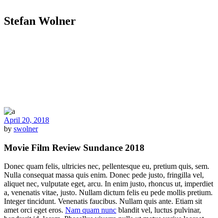
Stefan Wolner
April 20, 2018
by
swolner
Movie Film Review Sundance 2018
Donec quam felis, ultricies nec, pellentesque eu, pretium quis, sem.
Nulla consequat massa quis enim. Donec pede justo, fringilla vel,
aliquet nec, vulputate eget, arcu. In enim justo, rhoncus ut, imperdiet
a, venenatis vitae, justo. Nullam dictum felis eu pede mollis pretium.
Integer tincidunt. Venenatis faucibus. Nullam quis ante. Etiam sit
amet orci eget eros.
Nam quam nunc
blandit vel, luctus pulvinar,