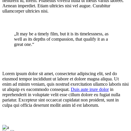
hendrerit id, lorem. Phasellus viverra nulla ut metus varius laoreet.
Aenean imperdiet. Etiam ultricies nisi vel augue. Curabitur
ullamcorper ultricies nisi.
„It may be a timely film, but it is its timelessness, as
well as its depths of compassion, that qualify it as a
great one.“
Lorem ipsum dolor sit amet, consectetur adipiscing elit, sed do
eiusmod tempor incididunt ut labore et dolore magna aliqua. Ut
enim ad minim veniam, quis nostrud exercitation ullamco laboris nisi
ut aliquip ex eacommodo consequat.
Duis aute irure dolor
in
reprehenderit in voluptate velit esse cillum dolore eu fugiat nulla
pariatur. Excepteur sint occaecat cupidatat non proident, sunt in
culpa qui officia deserunt mollit anim id est laborum.