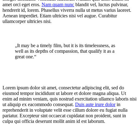
amet orci eget eros.
Nam quam nunc
blandit vel, luctus pulvinar,
hendrerit id, lorem. Phasellus viverra nulla ut metus varius laoreet.
Aenean imperdiet. Etiam ultricies nisi vel augue. Curabitur
ullamcorper ultricies nisi.
„It may be a timely film, but it is its timelessness, as
well as its depths of compassion, that qualify it as a
great one.“
Lorem ipsum dolor sit amet, consectetur adipiscing elit, sed do
eiusmod tempor incididunt ut labore et dolore magna aliqua. Ut
enim ad minim veniam, quis nostrud exercitation ullamco laboris nisi
ut aliquip ex eacommodo consequat.
Duis aute irure dolor
in
reprehenderit in voluptate velit esse cillum dolore eu fugiat nulla
pariatur. Excepteur sint occaecat cupidatat non proident, sunt in
culpa qui officia deserunt mollit anim id est laborum.