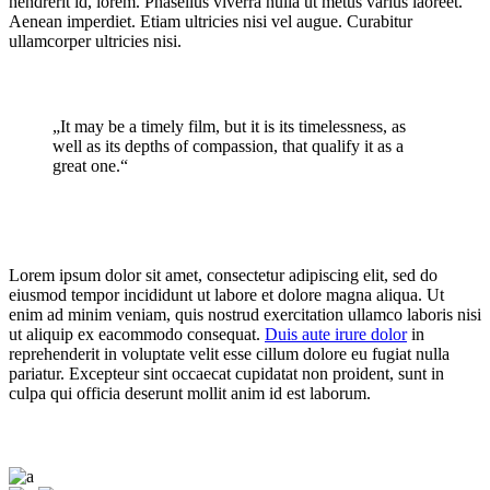
hendrerit id, lorem. Phasellus viverra nulla ut metus varius laoreet.
Aenean imperdiet. Etiam ultricies nisi vel augue. Curabitur
ullamcorper ultricies nisi.
„It may be a timely film, but it is its timelessness, as
well as its depths of compassion, that qualify it as a
great one.“
Lorem ipsum dolor sit amet, consectetur adipiscing elit, sed do
eiusmod tempor incididunt ut labore et dolore magna aliqua. Ut
enim ad minim veniam, quis nostrud exercitation ullamco laboris nisi
ut aliquip ex eacommodo consequat.
Duis aute irure dolor
in
reprehenderit in voluptate velit esse cillum dolore eu fugiat nulla
pariatur. Excepteur sint occaecat cupidatat non proident, sunt in
culpa qui officia deserunt mollit anim id est laborum.