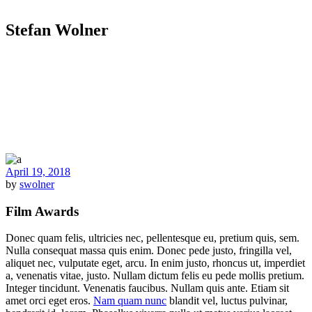
Stefan Wolner
April 19, 2018
by
swolner
Film Awards
Donec quam felis, ultricies nec, pellentesque eu, pretium quis, sem.
Nulla consequat massa quis enim. Donec pede justo, fringilla vel,
aliquet nec, vulputate eget, arcu. In enim justo, rhoncus ut, imperdiet
a, venenatis vitae, justo. Nullam dictum felis eu pede mollis pretium.
Integer tincidunt. Venenatis faucibus. Nullam quis ante. Etiam sit
amet orci eget eros.
Nam quam nunc
blandit vel, luctus pulvinar,