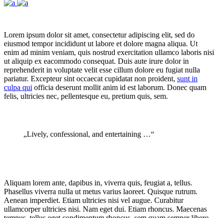
Lorem ipsum dolor sit amet, consectetur adipiscing elit, sed do
eiusmod tempor incididunt ut labore et dolore magna aliqua. Ut
enim ad minim veniam, quis nostrud exercitation ullamco laboris nisi
ut aliquip ex eacommodo consequat. Duis aute irure dolor in
reprehenderit in voluptate velit esse cillum dolore eu fugiat nulla
pariatur. Excepteur sint occaecat cupidatat non proident,
sunt in
culpa qui
officia deserunt mollit anim id est laborum. Donec quam
felis, ultricies nec, pellentesque eu, pretium quis, sem.
„Lively, confessional, and entertaining …“
Aliquam lorem ante, dapibus in, viverra quis, feugiat a, tellus.
Phasellus viverra nulla ut metus varius laoreet. Quisque rutrum.
Aenean imperdiet. Etiam ultricies nisi vel augue. Curabitur
ullamcorper ultricies nisi. Nam eget dui. Etiam rhoncus. Maecenas
tempus, tellus eget condimentum rhoncus, sem quam semper libero,