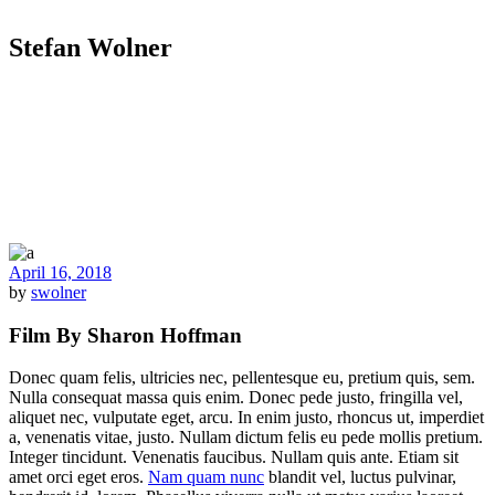
Stefan Wolner
April 16, 2018
by
swolner
Film By Sharon Hoffman
Donec quam felis, ultricies nec, pellentesque eu, pretium quis, sem.
Nulla consequat massa quis enim. Donec pede justo, fringilla vel,
aliquet nec, vulputate eget, arcu. In enim justo, rhoncus ut, imperdiet
a, venenatis vitae, justo. Nullam dictum felis eu pede mollis pretium.
Integer tincidunt. Venenatis faucibus. Nullam quis ante. Etiam sit
amet orci eget eros.
Nam quam nunc
blandit vel, luctus pulvinar,