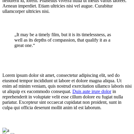
hendrerit id, lorem. Phasellus viverra nulla ut metus varius laoreet.
Aenean imperdiet. Etiam ultricies nisi vel augue. Curabitur
ullamcorper ultricies nisi.
„It may be a timely film, but it is its timelessness, as
well as its depths of compassion, that qualify it as a
great one.“
Lorem ipsum dolor sit amet, consectetur adipiscing elit, sed do
eiusmod tempor incididunt ut labore et dolore magna aliqua. Ut
enim ad minim veniam, quis nostrud exercitation ullamco laboris nisi
ut aliquip ex eacommodo consequat.
Duis aute irure dolor
in
reprehenderit in voluptate velit esse cillum dolore eu fugiat nulla
pariatur. Excepteur sint occaecat cupidatat non proident, sunt in
culpa qui officia deserunt mollit anim id est laborum.