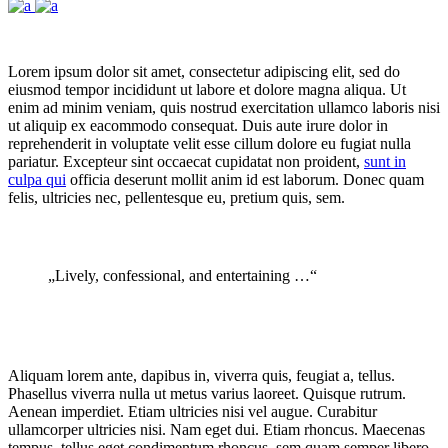
Lorem ipsum dolor sit amet, consectetur adipiscing elit, sed do
eiusmod tempor incididunt ut labore et dolore magna aliqua. Ut
enim ad minim veniam, quis nostrud exercitation ullamco laboris nisi
ut aliquip ex eacommodo consequat. Duis aute irure dolor in
reprehenderit in voluptate velit esse cillum dolore eu fugiat nulla
pariatur. Excepteur sint occaecat cupidatat non proident,
sunt in
culpa qui
officia deserunt mollit anim id est laborum. Donec quam
felis, ultricies nec, pellentesque eu, pretium quis, sem.
„Lively, confessional, and entertaining …“
Aliquam lorem ante, dapibus in, viverra quis, feugiat a, tellus.
Phasellus viverra nulla ut metus varius laoreet. Quisque rutrum.
Aenean imperdiet. Etiam ultricies nisi vel augue. Curabitur
ullamcorper ultricies nisi. Nam eget dui. Etiam rhoncus. Maecenas
tempus, tellus eget condimentum rhoncus, sem quam semper libero,